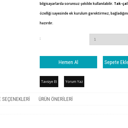
bilgisayarlarda sorunsuz şekilde kullanılabilir.
Tak-çalı
özelliği sayesinde ek kurulum gerektirmez, bağladığın
hazırdır.
:
Tavsiye Et
Yorum Yaz
 SEÇENEKLERI
ÜRÜN ÖNERILERI