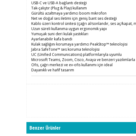
USB-C ve USB-A bağlantı desteği
Tak-çalıştır (Plug & Play) kullanım
Gürültü azaltmaya yardımcı boom mikrofon
Net ve doğal ses iletimi için geniş bant ses desteği
Kablo üzeri kontrol ünitesi (çağrı al/sonlandır, ses aç/kapat,
Uzun süreli kullanıma uygun ergonomik yapı
Yumuşak suni deri kulak yastıkları
Ayarlanabilir kafa bandı
Kulak sağlığını korumaya yardımcı PeakStop™ teknolojisi
Jabra SafeTone™ ses koruma teknolojisi
UC (Unified Communications) platformlarıyla uyumlu
Microsoft Teams, Zoom, Cisco, Avaya ve benzeri yazılımlarla
Ofis, çağrı merkezi ve ev-ofis kullanımı için ideal
Dayanıklı ve hafif tasarım
Benzer Ürünler