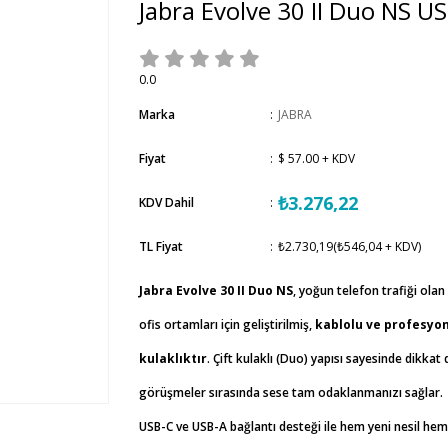
Jabra Evolve 30 II Duo NS U
0.0
Marka
:
JABRA
Fiyat
:
$ 57.00
+ KDV
₺3.276,22
KDV Dahil
:
TL Fiyat
:
₺2.730,19
(₺546,04 + KDV)
Jabra Evolve 30 II Duo NS
, yoğun telefon trafiği olan
ofis ortamları için geliştirilmiş,
kablolu ve profesyon
kulaklıktır
. Çift kulaklı (Duo) yapısı sayesinde dikkat d
görüşmeler sırasında sese tam odaklanmanızı sağlar.
USB-C ve USB-A bağlantı desteği ile hem yeni nesil hem