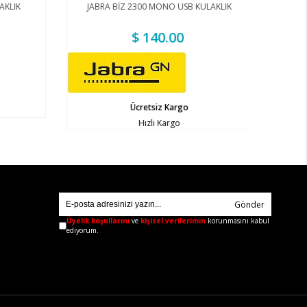
KLIK
JABRA BİZ 2300 MONO USB KULAKLIK
$ 140.00
Ücretsiz Kargo
Hızlı Kargo
Gönder
Üyelik koşullarını
ve
kişisel verilerimin
korunmasını kabul
ediyorum.