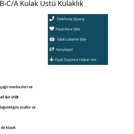
SB‑C/A Kulak Üstü Kulaklık
Telefonla Sipariş
Favorilere Ekle
İstek Listeme Ekle
Karşılaştır
Fiyat Düşünce Haber Ver
 çağrı merkezleri ve
el bir USB
ağınıklığını azaltır ve
 de klasik