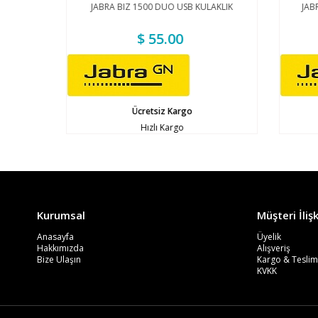
AKLIK
JABRA BIZ 1500 DUO USB KULAKLIK
JABR
$ 55.00
Ücretsiz Kargo
Hızlı Kargo
Kurumsal
Müşteri İlişk
Anasayfa
Üyelik
Hakkımızda
Alışveriş
Bize Ulaşın
Kargo & Teslim
KVKK