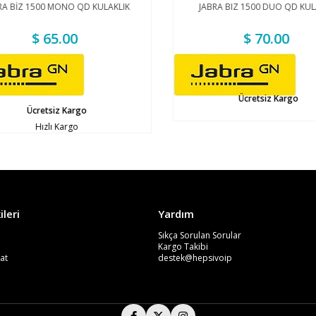
A BİZ 1500 MONO QD KULAKLIK
JABRA BIZ 1500 DUO QD KULA
$ 65.00
$ 70.00
Ücretsiz Kargo
Ücretsiz Kargo
Hızlı Kargo
ileri
Yardım
Sıkça Sorulan Sorular
Kargo Takibi
at
destek@hepsivoip