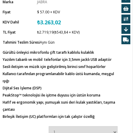
Marka
JABRA
Fiyat
$ 57.00
+ KDV
₺3.263,02
KDV Dahil
TL Fiyat
₺2.719,19
(₺543,84 + KDV)
Tahmini Teslim Süresi
Aynı Gün
Gürültü önleyici mikrofonlu çift taraflı kablolu kulaklık
Yazılım tabanlı ve mobil telefonlar için 3,5mm jacklı USB adaptör
Sesli iletişim ve müzik için geliştirilmiş birinci sınıf hoparlörler
Kullanıcı tarafından programlanabilir kablo üstü kumanda, meşgul
ışığı
Dijital Ses İşleme (DSP)
PeakStop™ teknolojisi ile işitme duyusu için üstün koruma
Hafif ve ergonomik yapı, yumuşak suni deri kulak yastıkları, taşıma
çantası
Birleşik İletişim (UC) platformları için tak çalıştır özelliğ