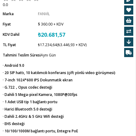
0.0
Marka
FANVİL
Fiyat
$ 360.00
+ KDV
₺20.681,57
KDV Dahil
TL Fiyat
₺17.234,64
(₺3.446,93 + KDV)
Tahmini Teslim Süresi
Aynı Gün
· Android 9.0
· 20 SIP hattı, 10 katılımcılı konferans (çift yönlü video görüşmesi)
· 7-inch 1024*600 IPS Dokunmatik ekran
· G.722，Opus codec desteği
· Dahili 5 Mega-pixel Kamera, 1080P@30fps
· 1 Adet USB tip 1 bağlantı portu
· Harici Bluetooth 5.0 desteği
· Dahili 2.4GHz & 5 GHz Wifi desteği
· EHS desteği
· 10/100/1000M bağlantı portu, Entegre PoE