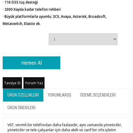
· 116 DSS tuş desteği
· 2000 Kayda kadar telefon rehberi
· Büyük platformlarla uyumlu: 3CX, Avaya, Asterisk, Broadsoft,
Metaswitch, Elastix vb.
Tavsiye Et
Yorum Yaz
ÜRÜN ÖZELLIKLERI
YORUMLAR
(0)
ÖDEME SEÇENEKLERI
ÜRÜN ÖNERILERI
V67, verimli bir telefondan daha fazlasıdır, aynı zamanda yöneticiler,
yöneticiler ve tele-çalışanlar için daha akıllı ve zarif bir ofis işletim