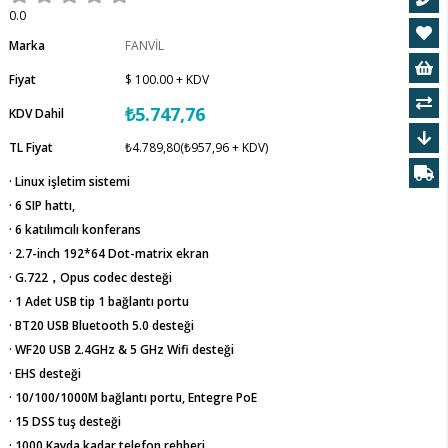
0.0
Marka
FANVİL
Fiyat
$ 100.00
+ KDV
₺5.747,76
KDV Dahil
TL Fiyat
₺4.789,80
(₺957,96 + KDV)
· Linux işletim sistemi
· 6 SIP hattı,
· 6 katılımcılı konferans
· 2.7-inch 192*64 Dot-matrix ekran
· G.722，Opus codec desteği
· 1 Adet USB tip 1 bağlantı portu
· BT20 USB Bluetooth 5.0 desteği
· WF20 USB 2.4GHz & 5 GHz Wifi desteği
· EHS desteği
· 10/100/1000M bağlantı portu, Entegre PoE
· 15 DSS tuş desteği
· 1000 Kayda kadar telefon rehberi