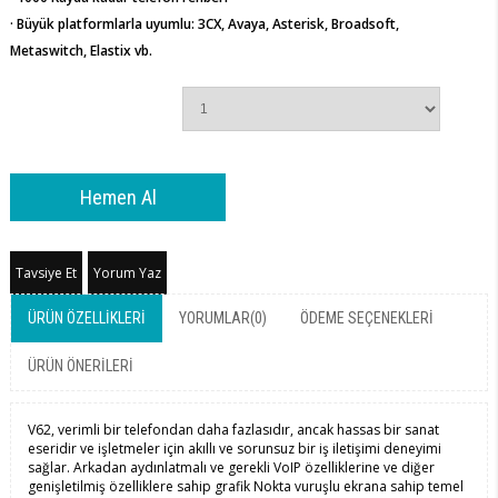
· Büyük platformlarla uyumlu: 3CX, Avaya, Asterisk, Broadsoft,
Metaswitch, Elastix vb.
Tavsiye Et
Yorum Yaz
ÜRÜN ÖZELLIKLERI
YORUMLAR
(0)
ÖDEME SEÇENEKLERI
ÜRÜN ÖNERILERI
V62, verimli bir telefondan daha fazlasıdır, ancak hassas bir sanat
eseridir ve işletmeler için akıllı ve sorunsuz bir iş iletişimi deneyimi
sağlar. Arkadan aydınlatmalı ve gerekli VoIP özelliklerine ve diğer
genişletilmiş özelliklere sahip grafik Nokta vuruşlu ekrana sahip temel